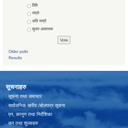
Choices
ठिकै
राम्राे
अति राम्राे
सुधार आवश्यक
Older polls
Results
सूचनाहरु
सूचना तथा समाचार
सार्वजनिक खरीद /बोलपत्र सूचना
एन, कानुन तथा निर्देशिका
कर तथा शुल्कहरु